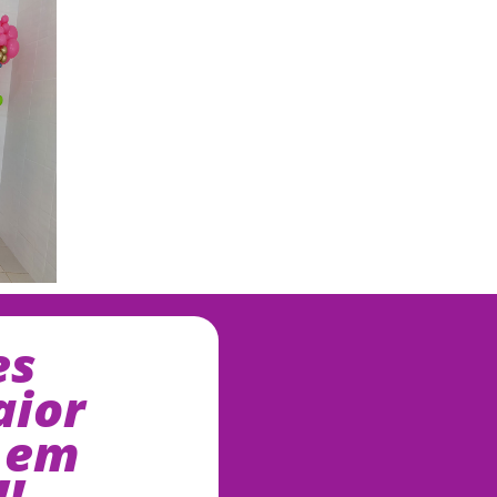
es
ior
 em
!