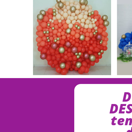
D
DE
te