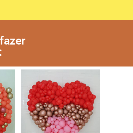
fazer
: