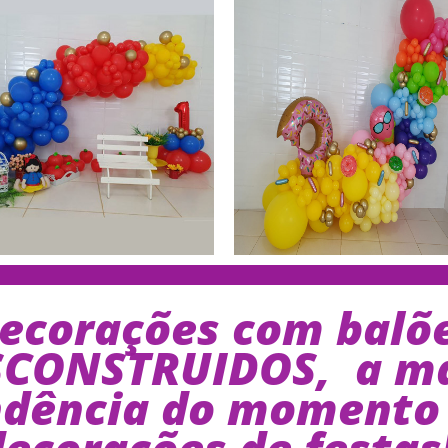
ecorações com balõ
SCONSTRUIDOS, a ma
ndência do momento
decorações de festas!