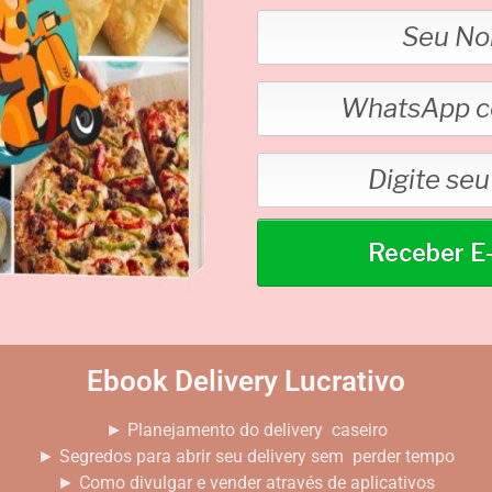
Receber 
Ebook Delivery Lucrativo
► Planejamento do delivery caseiro
► Segredos para abrir seu delivery sem perder tempo
► Como divulgar e vender através de aplicativos