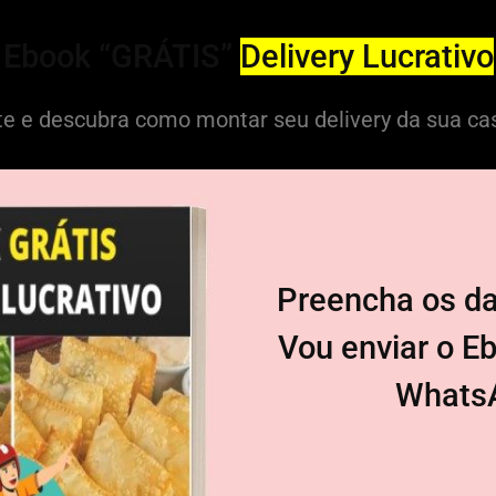
Ebook “GRÁTIS”
Delivery Lucrativo
e e descubra como montar seu delivery da sua ca
Preencha os da
Vou enviar o E
Whats