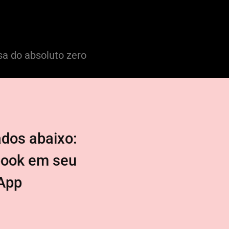
sa do absoluto zero
dos abaixo:
book em seu
App