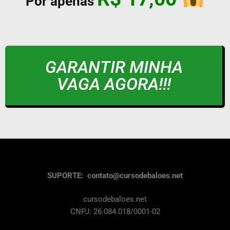
Por apenas
GARANTIR MINHA
VAGA AGORA!!!
SUPORTE: contato@cursodebaloes.net
cursodebaloes.net
CNPJ: 26.084.018/0001-02