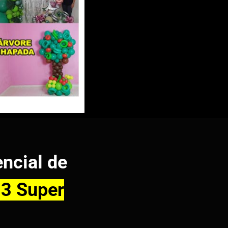
ncial de
3 Super