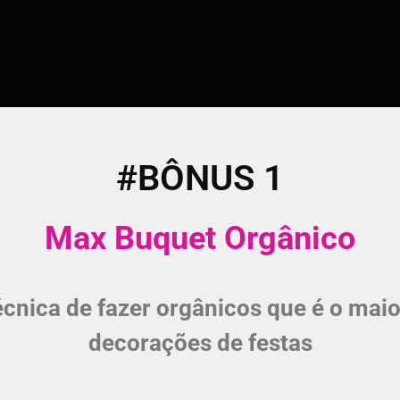
#BÔNUS 1
Max Buquet Orgânico
écnica de fazer orgânicos que é o mai
decorações de festas